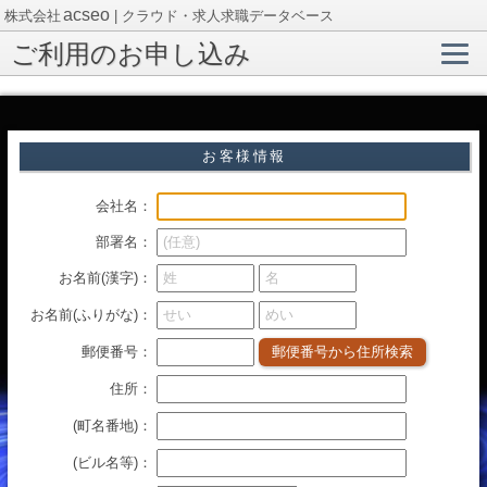
acseo
株式会社
| クラウド・求人求職データベース
ご利用のお申し込み
お客様情報
会社名
：
部署名
：
お名前(漢字)：
お名前(ふりがな)：
郵便番号
：
郵便番号から住所検索
住所
：
(町名番地)
：
(ビル名等)
：