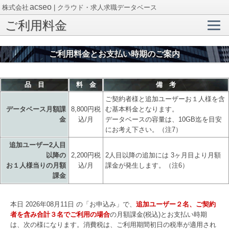
acseo
株式会社
| クラウド・求人求職データベース
ご利用料金
ご利用料金とお支払い時期のご案内
品 目
料 金
備 考
ご契約者様と追加ユーザーお１人様を含
データベース月額課
8,800円税
む基本料金となります。
金
込/月
データベースの容量は、10GB迄を目安
にお考え下さい。（注7）
追加ユーザー2人目
以降の
2,200円税
2人目以降の追加には 3ヶ月目より月額
お１人様当りの月額
込/月
課金が発生します。（注6）
課金
本日 2026年08月11日 の「お申込み」で、
追加ユーザー２名、ご契約
者を含み合計３名でご利用の場合
の月額課金(税込)とお支払い時期
は、次の様になります。消費税は、ご利用期間初日の税率が適用され