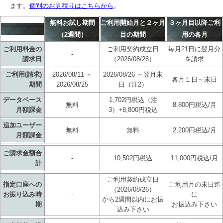
ます。
個別のお見積りはこちらから
。
無料お試し期間
ご利用開始月と２ヶ月
３ヶ月目以降ご利
（2週間）
目の期間
用の各月
ご利用料金の
ご利用契約成立日
毎月21日に翌月分
-
請求日
（2026/08/26）
を請求
ご利用(請求)
2026/08/11 ～
2026/08/26 ～翌月末
各月１日～末日
期間
2026/08/25
日（注2）
データベース
1,702円税込（注
無料
8,800円税込/月
月額課金
3）+8,800円税込
追加ユーザー
無料
無料
2,200円税込/月
月額課金
ご請求金額合
-
10,502円税込
11,000円税込/月
計
ご利用契約成立日
指定口座への
ご利用月の末日迄
（2026/08/26）
お振り込み時
-
に
から2週間以内にお振
期
お振込み下さい
込み下さい