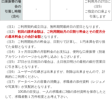
口座振替の場
ご利用月の27日に
合の
（注5）
-
-
引落し時期
ご指定の口座より
（注4）
引落します
（注1） ご利用契約成立日は、無料期間最終日の翌日となります。
（注2）
初回の請求金額は、ご利用開始月の日割り料金とその翌月分
の基本料金との合計金額
となります。
（注3） ご利用開始月の料金は、日割りで計算し、１円未満を切り捨
てた金額となります。
（注4） ３ヶ月目以降の月額料金のお支払は、便利な口座振替（別途
アカウントのページからお申し込み）もございます。
（注5） 27日が土日祝日の場合は、土日祝日明けの最初の銀行営業日
に引き落しとなります。
（注6） ユーザーの引継ぎは出来ますが、削除は出来ませんので、計
画的にご利用ください。
（注7） データベースの容量の消費は、求職者の添付資料（レジュメ
や写真等）が支配的となります。
10GBの目安は、一人の求職者に3個の添付資料を保存したと
して、求職者数１万件程度とお考え下さい。